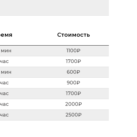
ремя
Стоимость
 мин
1100₽
 час
1700₽
 мин
600₽
 час
900₽
 час
1700₽
 час
2000₽
 час
2500₽