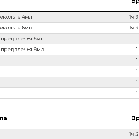
В
декольте 4мл
1ч 
декольте 6мл
1ч 
 предплечья 6мл
1
 предплечья 8мл
1
1
1
1
1
ла
В
1ч 