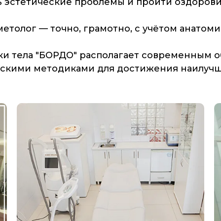
ь эстетические проблемы и пройти оздоров
етолог — точно, грамотно, с учётом анатом
ки тела "БОРДО" располагает современным
скими методиками для достижения наилучше