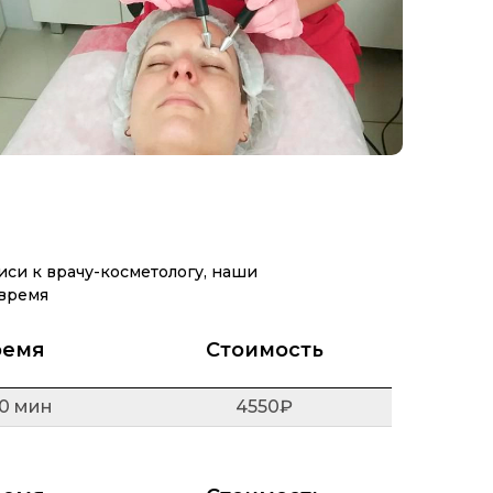
иси к врачу-косметологу, наши
 время
ремя
Стоимость
30 мин
4550₽