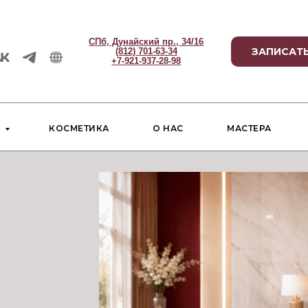
СПб, Дунайский пр., 34/16
ЗАПИСАТЬ
(812) 701-63-34
+7-921-937-28-98
И
КОСМЕТИКА
О НАС
МАСТЕРА