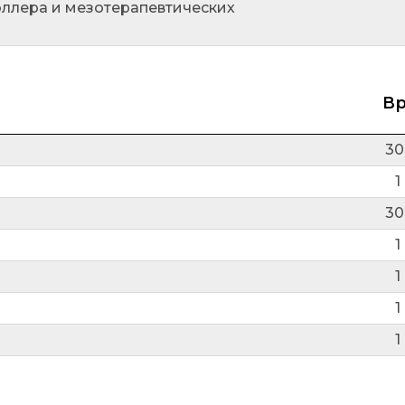
оллера и мезотерапевтических
В
30
1
30
1
1
1
1