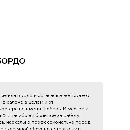
 БОРДО
етила Бордо и осталась в восторге от
в салоне в целом и от
астера по имени Любовь. И мастер и
☺️ Спасибо ей большое за работу.
сь, насколько профессионально перед
вь со мной обсудила, что я хочу и