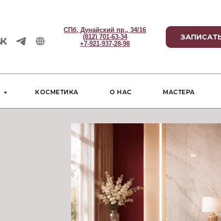
СПб, Дунайский пр., 34/16
ЗАПИСАТЬ
(812) 701-63-34
+7-921-937-28-98
И
КОСМЕТИКА
О НАС
МАСТЕРА