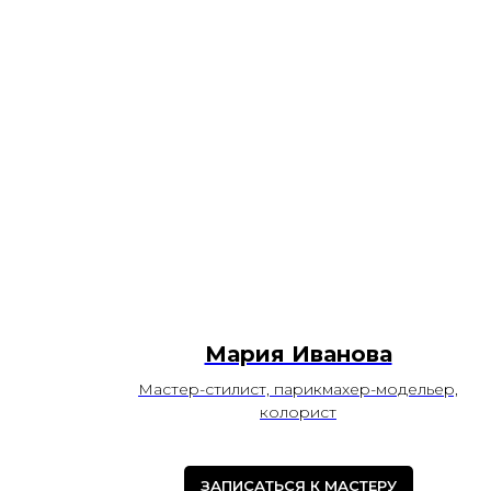
Мария Иванова
Мастер-стилист, парикмахер-модельер,
колорист
ЗАПИСАТЬСЯ К МАСТЕРУ