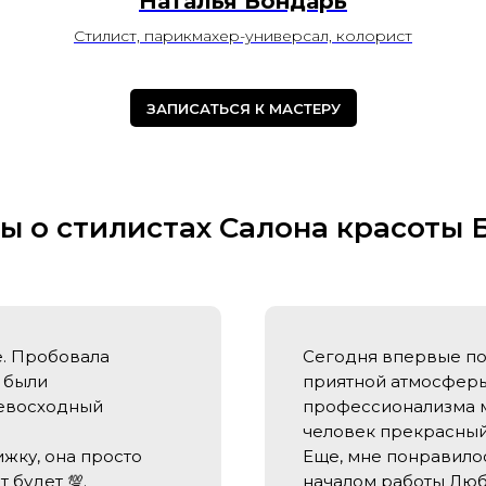
Наталья Бондарь
Стилист, парикмахер-универсал, колорист
ЗАПИСАТЬСЯ К МАСТЕРУ
ы о стилистах Салона красоты
е. Пробовала
Сегодня впервые пос
 были
приятной атмосферы 
ревосходный
профессионализма м
человек прекрасный!
ижку, она просто
Еще, мне понравило
 будет 💯.
началом работы Любо