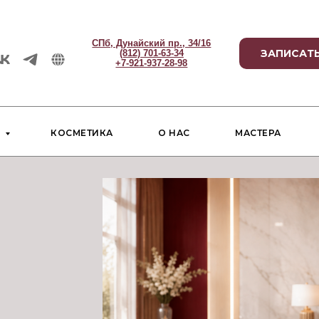
СПб, Дунайский пр., 34/16
ЗАПИСАТЬ
(812) 701-63-34
+7-921-937-28-98
И
КОСМЕТИКА
О НАС
МАСТЕРА