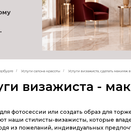
ому
.
ербурге
/
Услуги салона красоты
/
Услуги визажиста, сделать макияж 
уги визажиста - ма
для фотосессии или создать образ для торже
ют наши стилисты-визажисты, которые вла
ходя из пожеланий, индивидуальных предпоч